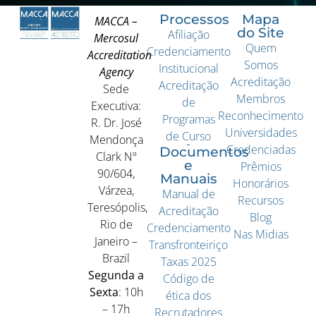
Processos
Mapa
MACCA –
do Site
Afiliação
Mercosul
Quem
Credenciamento
Accreditation
Somos
Institucional
Agency
Acreditação
Acreditação
Sede
Membros
de
Executiva:
Reconhecimento
Programas
R. Dr. José
Universidades
de Curso
Mendonça
Credenciadas
Documentos
Clark Nº
e
Prêmios
90/604,
Manuais
Honorários
Várzea,
Manual de
Recursos
Teresópolis,
Acreditação
Blog
Rio de
Credenciamento
Nas Midias
Janeiro –
Transfronteiriço
Brazil
Taxas 2025
Segunda a
Código de
Sexta
: 10h
ética dos
– 17h
Recrutadores