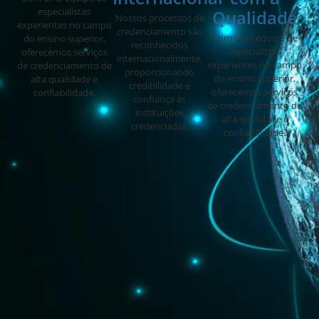
especialistas
Qualidade
Nossos processos de
experientes no campo
credenciamento são
Com uma equipe de
do ensino superior,
reconhecidos
especialistas
oferecemos serviços
internacionalmente,
experientes no campo
de credenciamento de
proporcionando
do ensino superior,
alta qualidade e
credibilidade e
oferecemos serviços
confiabilidade.
confiança às
de credenciamento de
instituições
alta qualidade e
credenciadas.
confiabilidade.