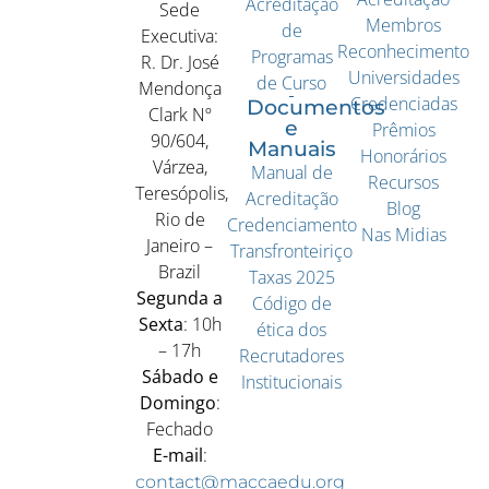
Acreditação
Sede
Membros
de
Executiva:
Reconhecimento
Programas
R. Dr. José
Universidades
de Curso
Mendonça
Credenciadas
Documentos
Clark Nº
e
Prêmios
90/604,
Manuais
Honorários
Várzea,
Manual de
Recursos
Teresópolis,
Acreditação
Blog
Rio de
Credenciamento
Nas Midias
Janeiro –
Transfronteiriço
Brazil
Taxas 2025
Segunda a
Código de
Sexta
: 10h
ética dos
– 17h
Recrutadores
Sábado e
Institucionais
Domingo
:
Fechado
E-mail
:
contact@maccaedu.org