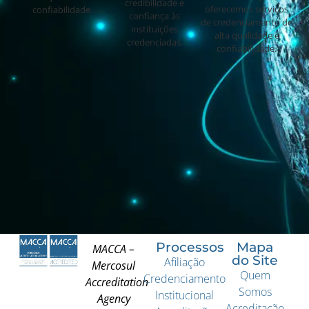
credibilidade e
oferecemos serviços
confiabilidade.
confiança às
de credenciamento de
instituições
alta qualidade e
credenciadas.
confiabilidade.
Processos
Mapa
MACCA –
do Site
Afiliação
Mercosul
Quem
Credenciamento
Accreditation
Somos
Institucional
Agency
Acreditação