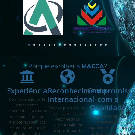
Porque escolher a
MACCA
?
Experiência
Reconhecimento
Compromiss
Internacional
com a
Com uma equipe de
especialistas
Qualidade
Nossos processos de
experientes no campo
credenciamento são
Com uma equipe de
do ensino superior,
reconhecidos
especialistas
oferecemos serviços
internacionalmente,
experientes no campo
de credenciamento de
proporcionando
do ensino superior,
alta qualidade e